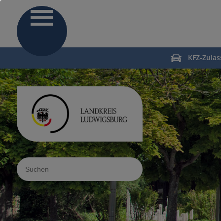
KFZ-Zula
Sucheingabe