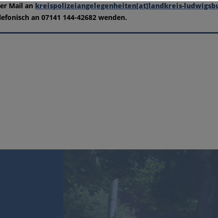
er Mail an
kreispolizeiangelegenheiten[at]landkreis-ludwigsb
lefonisch an 07141 144-42682 wenden.