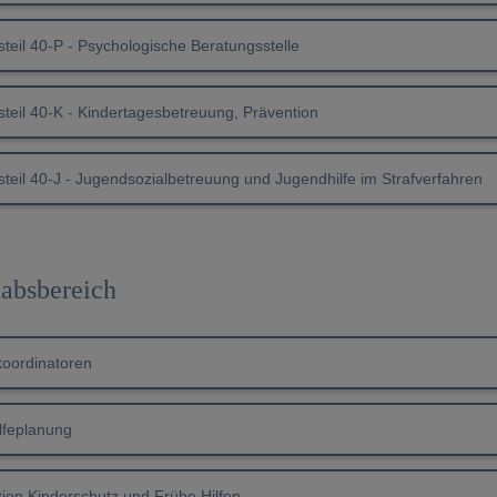
teil 40-P - Psychologische Beratungsstelle
steil 40-K - Kindertagesbetreuung, Prävention
teil 40-J - Jugendsozialbetreuung und Jugendhilfe im Strafverfahren
tabsbereich
koordinatoren
lfeplanung
tion Kinderschutz und Frühe Hilfen