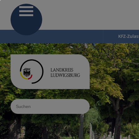
KFZ-Zula
Sucheingabe