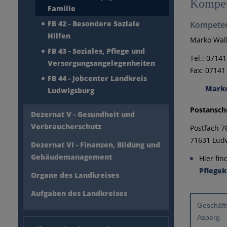
Kompet
Familie
FB 42 - Besondere Soziale
Kompeten
Hilfen
Marko Wal
FB 43 - Soziales, Pflege und
Tel.: 0714
Versorgungsangelegenheiten
Fax: 07141
FB 44 - Jobcenter Landkreis
Marko
Ludwigsburg
Postanschr
Dezernat V - Gesundheit und
Verbraucherschutz
Postfach 7
71631 Lud
Dezernat VI - Finanzen, Bildung und
Gebäudemanagement
Hier fi
Pflegek
Organe des Landkreises
Aufgaben des Landkreises
Geschäft
Asperg