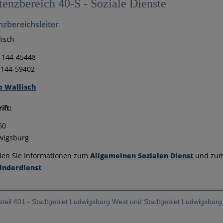
enzbereich 40-S - Soziale Dienste
zbereichsleiter
lisch
1 144-45448
 144-59402
 Wallisch
ift:
60
wigsburg
nden Sie Informationen zum
Allgemeinen Sozialen Dienst
und zu
inderdienst
steil 401 - Stadtgebiet Ludwigsburg West und Stadtgebiet Ludwigsburg 