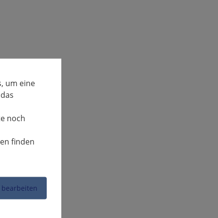
, um eine
 das
te noch
nen finden
 bearbeiten