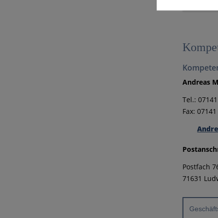
Kompet
Kompeten
Andreas 
Tel.: 0714
Fax: 07141
Andr
Postanschr
Postfach 7
71631 Lud
Geschäfts