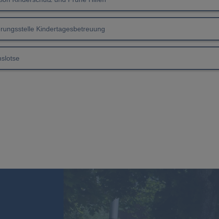
erungsstelle Kindertagesbetreuung
nslotse