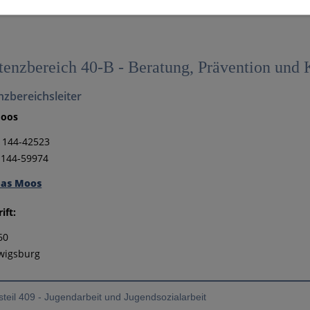
enzbereich 40-B - Beratung, Prävention und 
zbereichsleiter
Moos
1 144-42523
 144-59974
eas Moos
ift:
60
wigsburg
teil 409 - Jugendarbeit und Jugendsozialarbeit