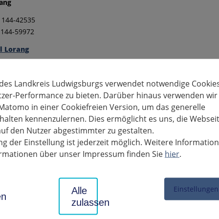
rang
1 144-42535
 144-59972
l Lorang
ift:
 des Landkreis Ludwigsburgs verwendet notwendige Cookies
60
tzer-Performance zu bieten. Darüber hinaus verwenden wir
wigsburg
Matomo in einer Cookiefreien Version, um das generelle
alten kennenzulernen. Dies ermöglicht es uns, die Websei
uf den Nutzer abgestimmter zu gestalten.
teil 406 - Beistand-, Pfleg-, und Vormundschaften
g der Einstellung ist jederzeit möglich. Weitere Informatio
formationen über unser Impressum finden Sie
hier
.
teil 407 - Wirtschaftliche Jugendhilfe
Einstellungen
teil 408 - Kindertagespflege
Alle
en
zulassen
steil 40-U Unterhaltsvorschuss