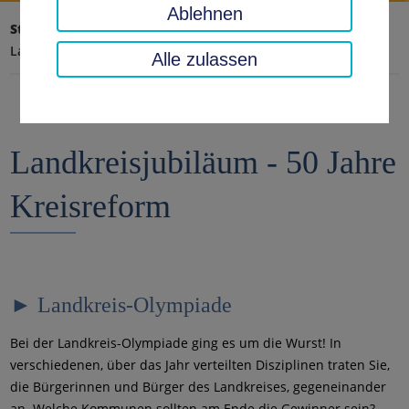
Ablehnen
Startseite
Bildung, Kunst, Archiv
Landkreisjubiläum - 50 Jahre Kreisreform
Alle zulassen
Landkreisjubiläum - 50 Jahre
Kreisreform
► Landkreis-Olympiade
Bei der Landkreis-Olympiade ging es um die Wurst! In
verschiedenen, über das Jahr verteilten Disziplinen traten Sie,
die Bürgerinnen und Bürger des Landkreises, gegeneinander
an. Welche Kommunen sollten am Ende die Gewinner sein?