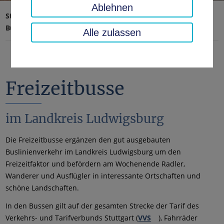
Ablehnen
Startseite
Verkehr, Sicherheit, Ordnung
Bus & Bahn
Freizeitbusse im Landkreis Ludwigsburg
Alle zulassen
Freizeitbusse
im Landkreis Ludwigsburg
Die Freizeitbusse ergänzen den gut ausgebauten
Buslinienverkehr im Landkreis Ludwigsburg um den
Freizeitfaktor und befördern am Wochenende Radler,
Wanderer und Ausflügler in interessante Ortschaften und
schöne Landschaften.
In den Bussen gilt auf der gesamten Strecke der Tarif des
Verkehrs- und Tarifverbunds Stuttgart (
VVS
), Fahrräder