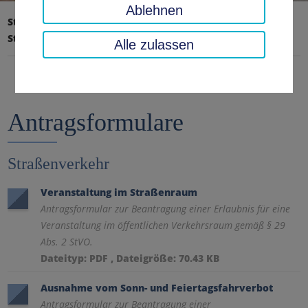
Ablehnen
Startseite
Verkehr, Sicherheit, Ordnung
Straßenverkehr
Antragsformulare
Alle zulassen
Antragsformulare
Straßenverkehr
Veranstaltung im Straßenraum
Antragsformular zur Beantragung einer Erlaubnis für eine
Veranstaltung im öffentlichen Verkehrsraum gemäß § 29
Abs. 2 StVO.
Dateityp: PDF , Dateigröße: 70.43 KB
Ausnahme vom Sonn- und Feiertagsfahrverbot
Antragsformular zur Beantragung einer