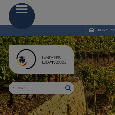
KFZ-Zula
Sucheingabe