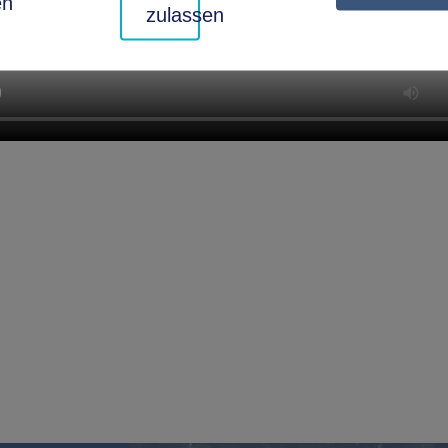
en
zulassen