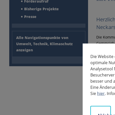
Förderaufruf
Bisherige Projekte
Presse
Herzlic
Neckars
Die Kommu
Alle Navigationspunkte von
Gemmrighe
Umwelt, Technik, Klimaschutz
Mundelshe
anzeigen
zusammeng
Die Website
entlang de
optimale Nu
Analysetool 
Besucherverh
besser und a
Eine Änderun
Sie
hier
. In