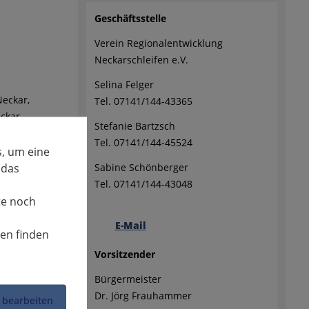
Geschäftsstelle
Verein Regionalentwicklung
Neckarschleifen e.V.
Selina Felger
eckar,
Tel. 07141/144-43365
ckar,
Stefanie Bartzsch
Tel. 07141/144-45524
teillagen
, um eine
 das
Sabine Schönberger
Tel. 07141/144-43048
te noch
E-Mail
nen finden
Vorsitzender
Bürgermeister
Dr. Jörg Frauhammer
 bearbeiten