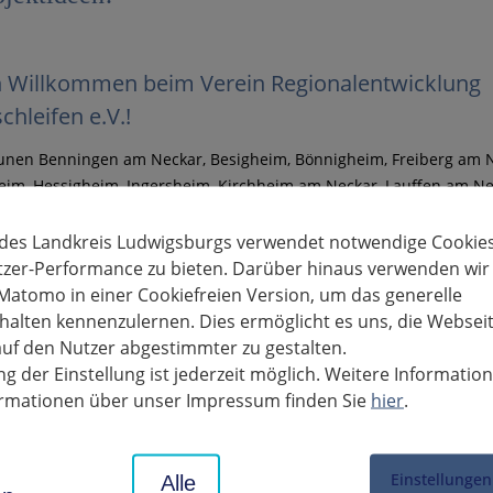
h Willkommen beim Verein Regionalentwicklung
chleifen e.V.!
nen Benningen am Neckar, Besigheim, Bönnigheim, Freiberg am N
im, Hessigheim, Ingersheim, Kirchheim am Neckar, Lauffen am Ne
im, Walheim und der Landkreis Ludwigsburg haben sich
eschlossen und verfolgen ein gemeinsames Ziel:
den Erhalt der S
 des Landkreis Ludwigsburgs verwendet notwendige Cookies
s mittleren Neckars.
tzer-Performance zu bieten. Darüber hinaus verwenden wir
Matomo in einer Cookiefreien Version, um das generelle
alten kennenzulernen. Dies ermöglicht es uns, die Websei
uf den Nutzer abgestimmter zu gestalten.
g der Einstellung ist jederzeit möglich. Weitere Informatio
formationen über unser Impressum finden Sie
hier
.
Einstellungen
Alle