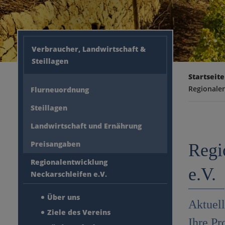
Verbraucher, Landwirtschaft &
Steillagen
Startseite
Regionalen
Flurneuordnung
Steillagen
Landwirtschaft und Ernährung
Preisangaben
Regi
Regionalentwicklung
e.V.
Neckarschleifen e.V.
Über uns
Aktuell
Ziele des Vereins
Ihre Pr