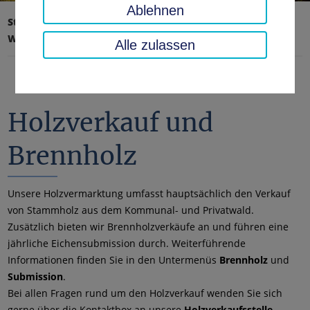
Ablehnen
Startseite
Umwelt, Technik, Klimaschutz
Wald
Holzverkauf und Brennholz
Alle zulassen
Holzverkauf und
Brennholz
Unsere Holzvermarktung umfasst hauptsächlich den Verkauf
von Stammholz aus dem Kommunal- und Privatwald.
Zusätzlich bieten wir Brennholzverkäufe an und führen eine
jährliche Eichensubmission durch. Weiterführende
Informationen finden Sie in den Untermenüs
Brennholz
und
Submission
.
Bei allen Fragen rund um den Holzverkauf wenden Sie sich
gerne über die Kontaktbox an unsere
Holzverkaufsstelle
.