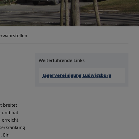
rwahrstellen
Weiterführende Links
Jägervereinigung Ludwigsburg
 breitet
s und hat
 erreicht.
ruserkrankung
. Ein