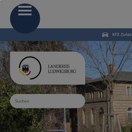
KFZ-Zula
Sucheingabe