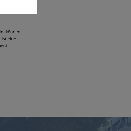
eim können
 ist eine
ment