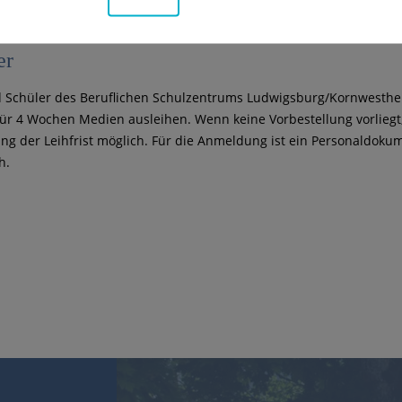
er
d Schüler des Beruflichen Schulzentrums Ludwigsburg/Kornwesth
für 4 Wochen Medien ausleihen. Wenn keine Vorbestellung vorliegt,
ng der Leihfrist möglich. Für die Anmeldung ist ein Personaldoku
h.