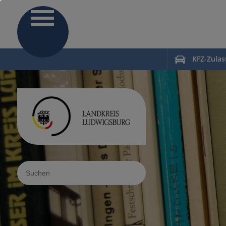
KFZ-Zula
Sucheingabe