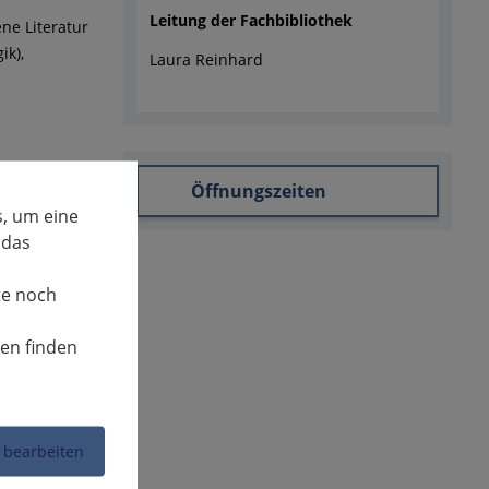
Leitung der Fachbibliothek
ne Literatur
ik),
Laura Reinhard
Öffnungszeiten
.
, um eine
 das
te noch
nen finden
ntrum und
nd nach
irekt im
der
 bearbeiten