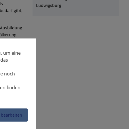
ls
Ludwigsburg
edarf gibt,
n Ausbildung
ölkerung.
, um eine
 das
te noch
nen finden
 bearbeiten