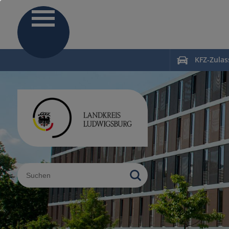
KFZ-Zula
Sucheingabe