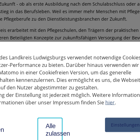
 Zukunft - ob als erste Ausbildung nach dem Schulabschluss oder a
tieg in das Berufsleben. Weil es immer mehr Menschen mit Pflegeb
e Pflegeberufe zu den Dienstleistungsbranchen der Zukunft.
eis erarbeitet mit den Pflegeschulen, den Trägern der praktische
eren Beteiligten Konzepte zur zukunftsfähigen Versorgung der Bev
 des Landkreis Ludwigsburgs verwendet notwendige Cookies
lder und Qualifizierungen
tzer-Performance zu bieten. Darüber hinaus verwenden wir
Matomo in einer Cookiefreien Version, um das generelle
ngsmöglichkeiten
alten kennenzulernen. Dies ermöglicht es uns, die Websei
uf den Nutzer abgestimmter zu gestalten.
g der Einstellung ist jederzeit möglich. Weitere Informatio
im Bereich Pflege
formationen über unser Impressum finden Sie
hier
.
ges Soziales Jahr
Einstellungen
Alle
en
glichkeiten bei Ausbildungen
zulassen