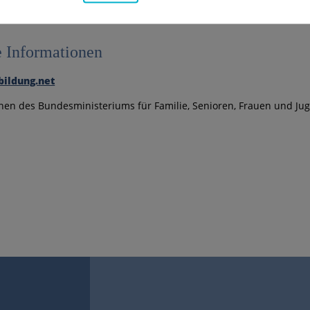
e Informationen
bildung.net
nen des Bundesministeriums für Familie, Senioren, Frauen und Ju