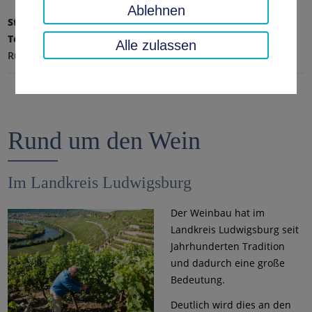
Ablehnen
Startseite
Landratsamt, Landkreis
Tourismus & Freizeit
So schmeckt der Landkreis
Alle zulassen
Rund um den Wein
Rund um den Wein
Im Landkreis Ludwigsburg
Der Weinbau hat im
Landkreis Ludwigsburg seit
Jahrhunderten Tradition
und dadurch eine große
Bedeutung.
Deutlich wird dies an den