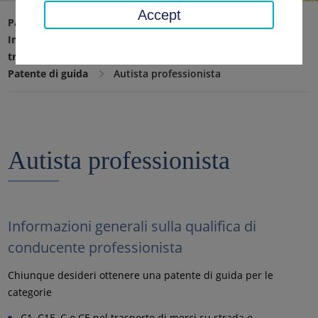
Accept
Pagina iniziale
Traffico, sicurezza, ordine
Immatricolazione del veicolo, patente di guida e
trasporto su strada
Patente di guida
Autista professionista
Autista professionista
Informazioni generali sulla qualifica di
conducente professionista
Chiunque desideri ottenere una patente di guida per le
categorie
C1, C1E, C o CE nel trasporto di merci su strada o