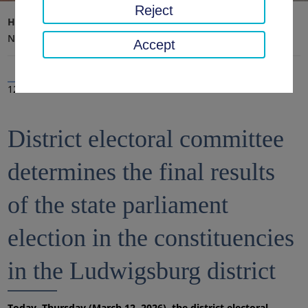
Reject
Home page
District office, district
Latest news
News
Accept
12 Mar 2026
District electoral committee
determines the final results
of the state parliament
election in the constituencies
in the Ludwigsburg district
Today, Thursday (March 12, 2026), the district electoral