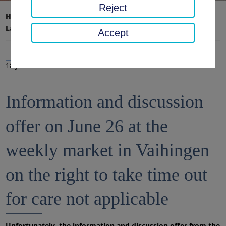
Reject
Home page
District office, district
Latest news
News
Accept
18 Jun 2021
Information and discussion
offer on June 26 at the
weekly market in Vaihingen
on the right to take time out
for care not applicable
Unfortunately, the information and discussion offer from the