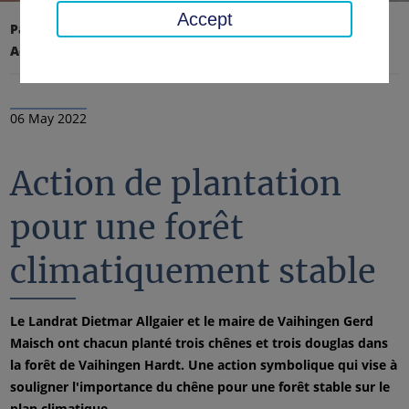
Accept
Page d'accueil
Conseil régional, district
Actualités
Nouvelles
06 May 2022
Action de plantation
pour une forêt
climatiquement stable
Le Landrat Dietmar Allgaier et le maire de Vaihingen Gerd
Maisch ont chacun planté trois chênes et trois douglas dans
la forêt de Vaihingen Hardt. Une action symbolique qui vise à
souligner l'importance du chêne pour une forêt stable sur le
plan climatique.