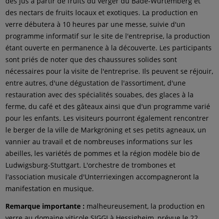
des jus à partir de fruits du verger du Bade-Wurtemberg et
des nectars de fruits locaux et exotiques. La production en
verre débutera à 10 heures par une messe, suivie d'un
programme informatif sur le site de l'entreprise, la production
étant ouverte en permanence à la découverte. Les participants
sont priés de noter que des chaussures solides sont
nécessaires pour la visite de l'entreprise. Ils peuvent se réjouir,
entre autres, d'une dégustation de l'assortiment, d'une
restauration avec des spécialités souabes, des glaces à la
ferme, du café et des gâteaux ainsi que d'un programme varié
pour les enfants. Les visiteurs pourront également rencontrer
le berger de la ville de Markgröning et ses petits agneaux, un
vannier au travail et de nombreuses informations sur les
abeilles, les variétés de pommes et la région modèle bio de
Ludwigsburg-Stuttgart. L'orchestre de trombones et
l'association musicale d'Unterriexingen accompagneront la
manifestation en musique.
Remarque importante :
malheureusement, la production en
verre au domaine viticole SIGGI à Hessigheim, prévue le 22