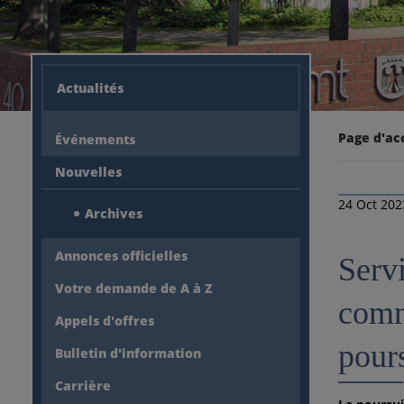
Actualités
Page d'ac
Événements
Nouvelles
24 Oct 202
Archives
Annonces officielles
Servi
Votre demande de A à Z
comm
Appels d'offres
pours
Bulletin d'information
Carrière