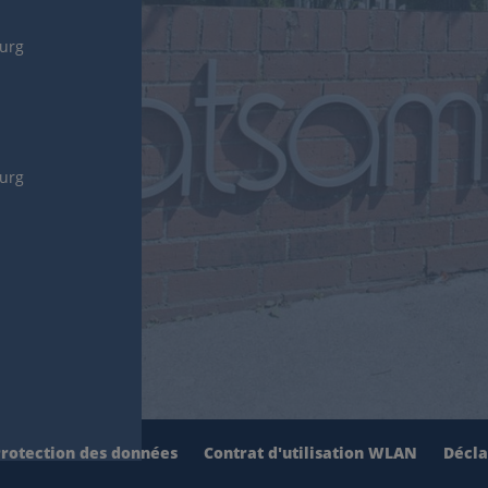
burg
burg
rotection des données
Contrat d'utilisation WLAN
Décla