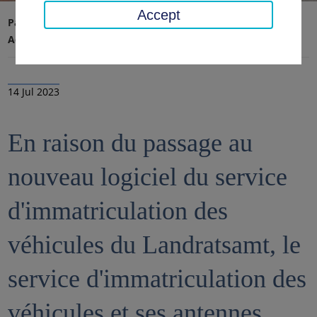
Accept
Page d'accueil
Conseil régional, district
Actualités
Nouvelles
14 Jul 2023
En raison du passage au
nouveau logiciel du service
d'immatriculation des
véhicules du Landratsamt, le
service d'immatriculation des
véhicules et ses antennes