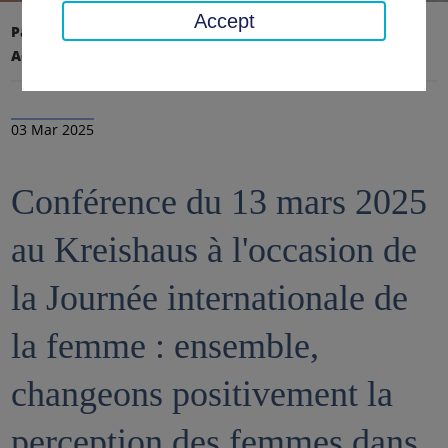
Accept
Page d'accueil
Conseil régional, district
Actualités
Nouvelles
03 Mar 2025
Conférence du 13 mars 2025
au Kreishaus à l'occasion de
la Journée internationale de
la femme : ensemble,
changeons positivement la
perception des femmes dans