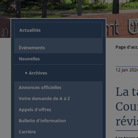
Actualités
Page d'acc
Événements
Nouvelles
12 Jan 202
Archives
Annonces officielles
La t
Votre demande de A à Z
Cour
Appels d'offres
révi
Bulletin d'information
Carrière