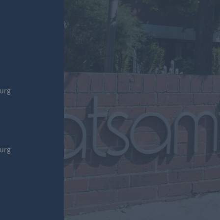
burg
burg