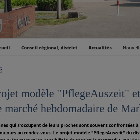
cueil
Conseil régional, district
Actualités
Nouvell
26
rojet modèle "PflegeAuszeit" et
le marché hebdomadaire de Ma
nes qui s'occupent de leurs proches sont souvent confrontées à 
toujours au rendez-vous. Le projet modèle "PflegeAuszeit" du dis