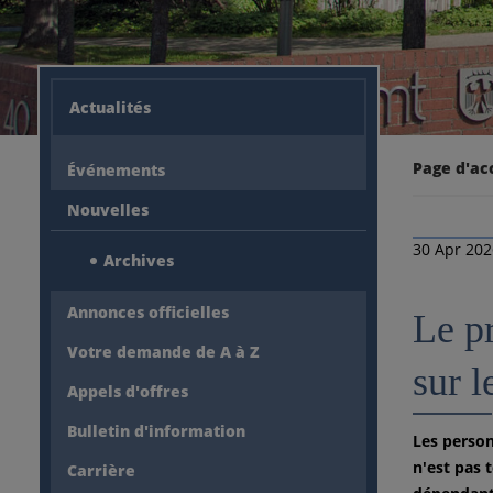
Actualités
Page d'ac
Événements
Nouvelles
30 Apr 20
Archives
Annonces officielles
Le p
Votre demande de A à Z
sur 
Appels d'offres
Bulletin d'information
Les person
n'est pas 
Carrière