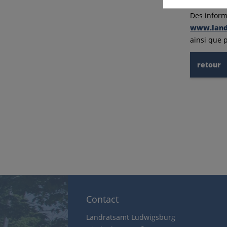
Des inform
www.landk
ainsi que 
retour
Contact
Landratsamt Ludwigsburg