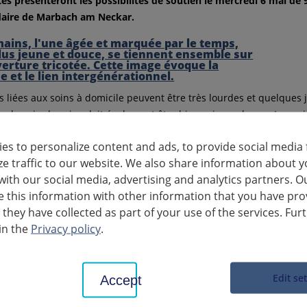
s présenteront les possibilités de soutien le mercredi 6 mai de 
ire de Marbach am Neckar.
s liées aux soins à domicile peuvent être très lourdes et quelques 
 a besoin de soins doit également être bien pris en charge. Le pr
idants à prendre un congé de leur responsabilité de soins pour se re
es to personalize content and ads, to provide social media 
ace d'un réseau informel de remplaçants permet d'assurer la pris
ze traffic to our website. We also share information about y
ans une institution de soins peut ainsi être évité. Le projet est so
with our social media, advertising and analytics partners. O
g dans le cadre du programme d'innovation.
this information with other information that you have pro
le Pflegestützpunkt propose aux proches, aux personnes ayant beso
 they have collected as part of your use of the services. Fur
ls et un soutien sur toutes les questions relatives aux soins et à l
in the
Privacy policy
.
ns complémentaires et possibilités de contact :
nes intéressées peuvent s'informer sur le projet pilote "PflegeAusze
Edit se
Accept
reis-ludwigsburg.de/de/soziales-jugend-familie/pflege-senio
éphone au 07141 144-2462 ou par e-mail à
pflegeauszeit[at]landk