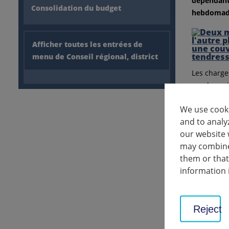
dépendante
Consolidation du budget
hebdomada
Afficher toutes les entrées de
menu de Conseil régional, district
Les charge
proche qui
aide les a
We use cooki
mise en pl
and to analy
transfert d
our website 
Wurtember
may combine 
En outre, 
them or that
des consei
information 
Informatio
Les person
Reject
www.landk
ou par tél