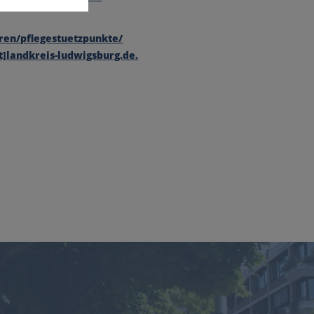
ren/pflegestuetzpunkte/
t]landkreis-ludwigsburg.de.