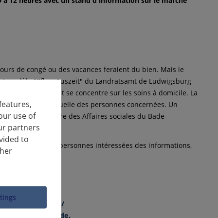
9 à 12 heures avec un stand d'information sur le marché
jours de congé ou des vacances feraient du bien. Mais le
ojet modèle "PflegeAuszeit" du Landratsamt de Ludwigsburg
ssourcer. Le projet se concentre sur les soins à domicile. La
features,
e en charge individuelle des personnes concernées. Un
our use of
utenu par le ministère des Affaires sociales du Bade-
ur partners
vided to
in de soins et aux personnes intéressées des informations,
ther
'approvisionnement.
it" en ligne sur
ttings
ren/pflegeauszeit/
reis-ludwigsburg.de.