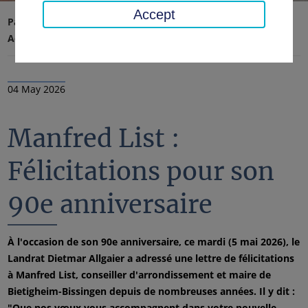
Accept
Page d'accueil
Conseil régional, district
Actualités
Nouvelles
04 May 2026
Manfred List :
Félicitations pour son
90e anniversaire
À l'occasion de son 90e anniversaire, ce mardi (5 mai 2026), le
Landrat Dietmar Allgaier a adressé une lettre de félicitations
à Manfred List, conseiller d'arrondissement et maire de
Bietigheim-Bissingen depuis de nombreuses années. Il y dit :
"Que nos vœux vous accompagnent dans votre nouvelle