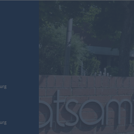
burg
burg