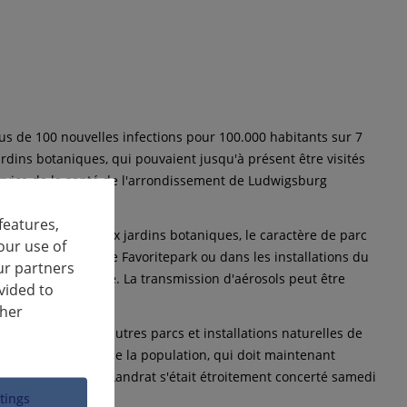
lus de 100 nouvelles infections pour 100.000 habitants sur 7
ardins botaniques, qui pouvaient jusqu'à présent être visités
service de la santé de l'arrondissement de Ludwigsburg
features,
r. Contrairement aux jardins botaniques, le caractère de parc
our use of
remment que dans le Favoritepark ou dans les installations du
ur partners
rdres de fermeture. La transmission d'aérosols peut être
vided to
ther
ue infectieux. D'autres parcs et installations naturelles de
esoin de détente de la population, qui doit maintenant
etmar Allgaier. Le Landrat s'était étroitement concerté samedi
ttings