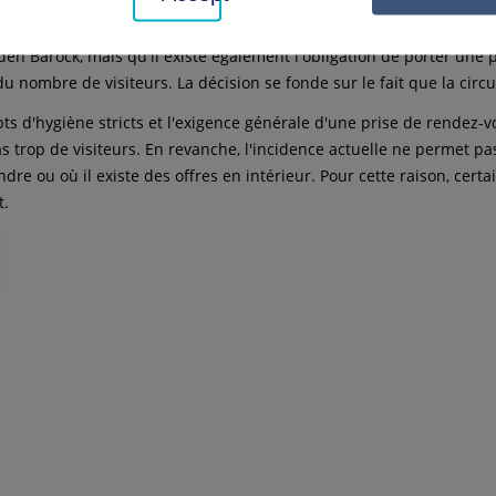
lgaier et Matthias Knecht soulignent ensemble que non seulement 
en Barock, mais qu'il existe également l'obligation de porter une pr
du nombre de visiteurs. La décision se fonde sur le fait que la circu
s d'hygiène stricts et l'exigence générale d'une prise de rendez-vo
as trop de visiteurs. En revanche, l'incidence actuelle ne permet p
indre ou où il existe des offres en intérieur. Pour cette raison, c
t.