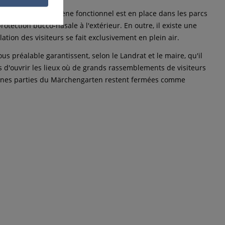
un concept d'hygiène fonctionnel est en place dans les parcs
otection bucco-nasale à l'extérieur. En outre, il existe une
lation des visiteurs se fait exclusivement en plein air.
us préalable garantissent, selon le Landrat et le maire, qu'il
as d'ouvrir les lieux où de grands rassemblements de visiteurs
ertaines parties du Märchengarten restent fermées comme