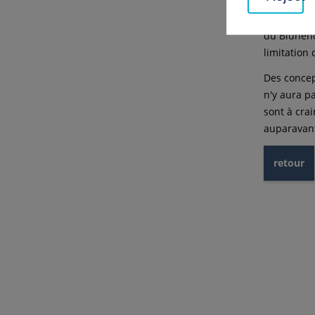
Dietmar Al
du Blühend
limitation 
Des concept
n'y aura p
sont à cra
auparavan
retour