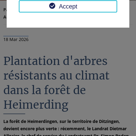
Accept
Page d'accueil
Conseil régional, district
Actualités
Nouvelles
18 Mar 2026
Plantation d'arbres
résistants au climat
dans la forêt de
Heimerding
La forêt de Heimerdingen, sur le territoire de Ditzingen,
devient encore plus verte : récemment, le Landrat Dietmar
Allgaier, le chef de service du Landratsamt Dr. Simon Boden