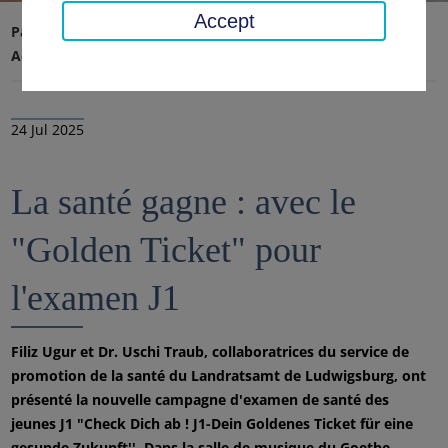
Accept
Page d'accueil
Conseil régional, district
Actualités
Nouvelles
24 Jul 2025
La santé gagne : avec le
"Golden Ticket" pour
l'examen J1
Filiz Ugur et Dr. Uschi Traub, collaboratrices du service de
promotion de la santé du Landratsamt de Ludwigsburg, ont
présenté la nouvelle campagne d'examen de santé des
jeunes J1 "Check Dich ab ! J1-Dein Goldenes Ticket für eine
gesunde Zukunft''. Dans la salle de musique du Goethe-