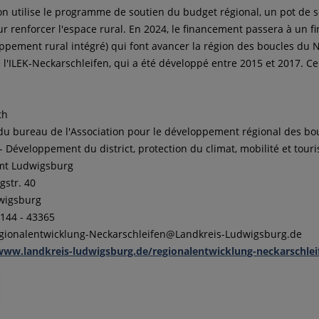
ion utilise le programme de soutien du budget régional, un pot de
ur renforcer l'espace rural. En 2024, le financement passera à un 
oppement rural intégré) qui font avancer la région des boucles du N
 l'ILEK-Neckarschleifen, qui a été développé entre 2015 et 2017. Ceux
th
 du bureau de l'Association pour le développement régional des b
 - Développement du district, protection du climat, mobilité et tour
mt Ludwigsburg
str. 40
wigsburg
/144 - 43365
egionalentwicklung-Neckarschleifen@Landkreis-Ludwigsburg.de
www.landkreis-ludwigsburg.de/regionalentwicklung-neckarschlei