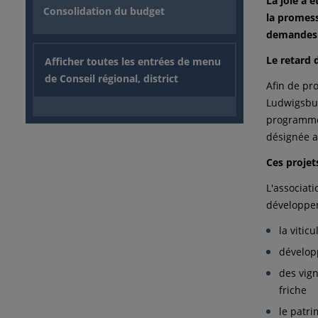
La joie a 
Consolidation du budget
la promess
demandes p
Le retard 
Afficher toutes les entrées de menu
de Conseil régional, district
Afin de pro
Ludwigsbur
programme 
désignée a
Ces projet
L'associat
développem
la vitic
développ
des vign
friche
le patri