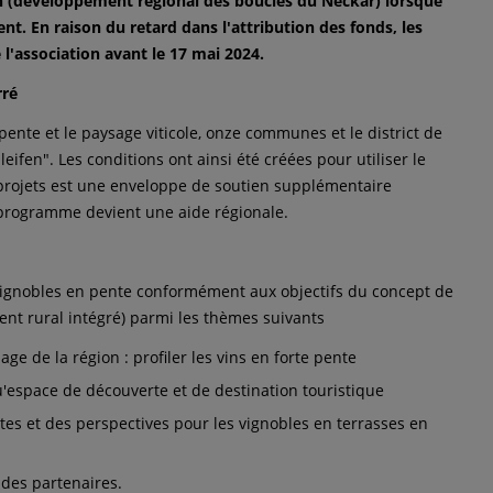
en (développement régional des boucles du Neckar) lorsque
t. En raison du retard dans l'attribution des fonds, les
l'association avant le 17 mai 2024.
rré
 pente et le paysage viticole, onze communes et le district de
fen". Les conditions ont ainsi été créées pour utiliser le
 projets est une enveloppe de soutien supplémentaire
e programme devient une aide régionale.
s vignobles en pente conformément aux objectifs du concept de
nt rural intégré) parmi les thèmes suivants
age de la région : profiler les vins en forte pente
u'espace de découverte et de destination touristique
ntes et des perspectives pour les vignobles en terrasses en
 des partenaires.