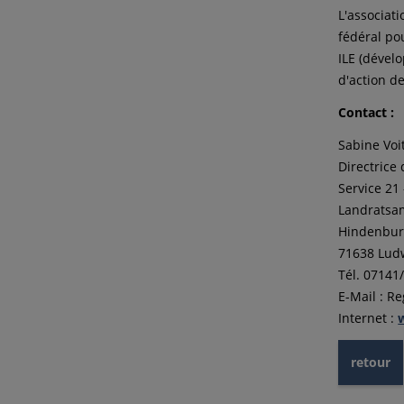
L'associat
fédéral po
ILE (dével
d'action de
Contact :
Sabine Voi
Directrice
Service 21
Landratsa
Hindenburg
71638 Lud
Tél. 07141
E-Mail : R
Internet :
retour