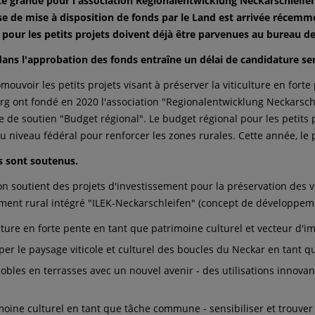
été grande pour l'association Regionalentwicklung Neckarschleif
e de mise à disposition de fonds par le Land est arrivée récemmen
our les petits projets doivent déjà être parvenues au bureau de 
dans l'approbation des fonds entraîne un délai de candidature se
mouvoir les petits projets visant à préserver la viticulture en forte
g ont fondé en 2020 l'association "Regionalentwicklung Neckarschlei
de soutien "Budget régional". Le budget régional pour les petits
u niveau fédéral pour renforcer les zones rurales. Cette année, l
s sont soutenus.
ion soutient des projets d'investissement pour la préservation de
ent rural intégré "ILEK-Neckarschleifen" (concept de développeme
ulture en forte pente en tant que patrimoine culturel et vecteur d'im
er le paysage viticole et culturel des boucles du Neckar en tant q
obles en terrasses avec un nouvel avenir - des utilisations innova
moine culturel en tant que tâche commune - sensibiliser et trouver