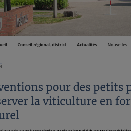
ueil
Conseil régional, district
Actualités
Nouvelles
24
entions pour des petits p
erver la viticulture en fo
urel