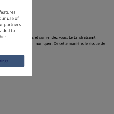
features,
our use of
ur partners
vided to
ther
les affaires urgentes et sur rendez-vous. Le Landratsamt
 le téléphone pour communiquer. De cette manière, le risque de
ttings