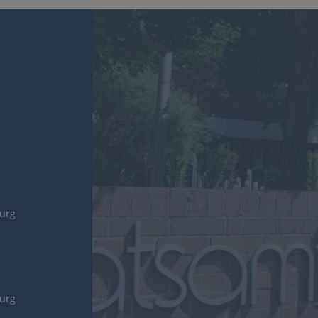
burg
burg