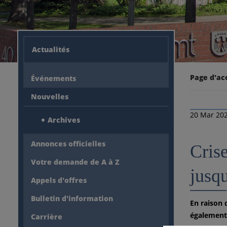
Actualités
Page d'ac
Événements
Nouvelles
20 Mar 20
Archives
Annonces officielles
Crise
Votre demande de A à Z
jusq
Appels d'offres
Bulletin d'information
En raison 
également 
Carrière