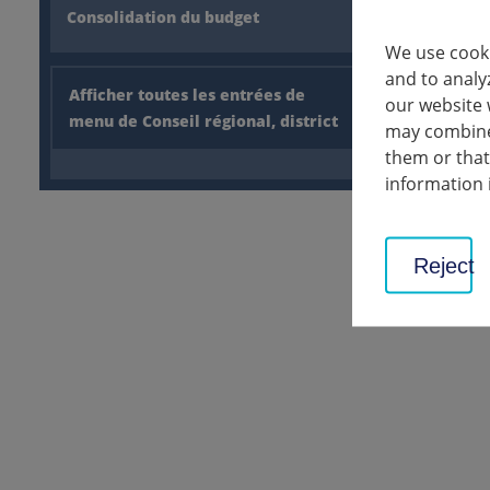
Consolidation du budget
We use cooki
and to analy
Afficher toutes les entrées de
our website 
Reste ferm
menu de Conseil régional, district
may combine 
them or that
Les visite
information 
demande à 
contagion 
Reject
retour