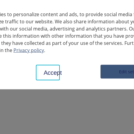
es to personalize content and ads, to provide social media 
ze traffic to our website. We also share information about y
with our social media, advertising and analytics partners. O
é jusqu'à nouvel ordre : Le Landratsamt et ses antennes.
this information with other information that you have pro
 they have collected as part of your use of the services. Fur
s personnelles aux autorités ne sont désormais possibles que pour 
in the
Privacy policy
.
ses clients d'utiliser en premier lieu le courrier électronique et
doit être minimisé.
Edit se
Accept