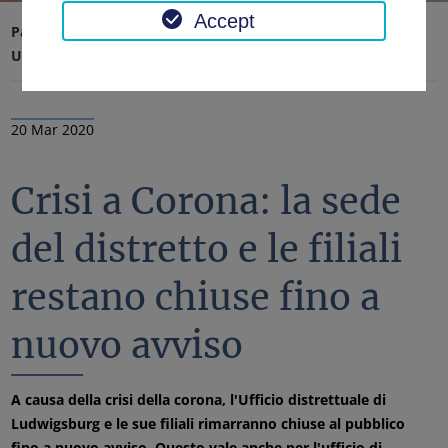
Accept
Pagina iniziale
Ufficio distrettuale, distretto
Ultime notizie
Notizie
20 Mar 2020
Crisi a Corona: la sede
del distretto e le filiali
restano chiuse fino a
nuovo avviso
A causa della crisi della corona, l'Ufficio distrettuale di
Ludwigsburg e le sue filiali rimarranno chiuse al pubblico
fino a nuovo avviso. Questo vale anche per l'ufficio di