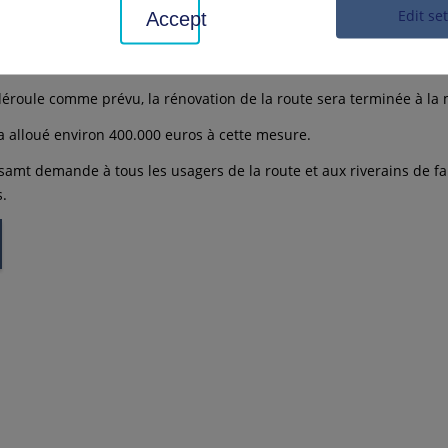
n'est accessible qu'en provenance de Poppen-weiler ou par Eichgr
Edit se
Accept
e de bus entre Marbach et Poppenweiler ou Hörnle sera limitée pen
 changements d'horaires.
 déroule comme prévu, la rénovation de la route sera terminée à la 
t a alloué environ 400.000 euros à cette mesure.
samt demande à tous les usagers de la route et aux riverains de f
s.