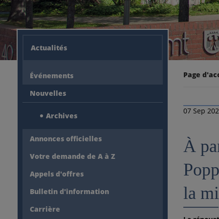
Actualités
Page d'ac
Événements
Nouvelles
07 Sep 20
Archives
Annonces officielles
À pa
Votre demande de A à Z
Popp
Appels d'offres
la m
Bulletin d'information
Carrière