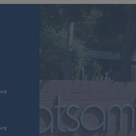
burg
burg