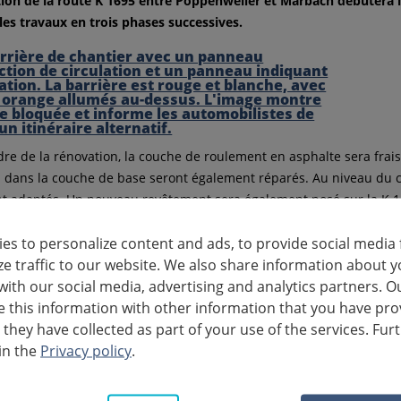
ion de la route K 1695 entre Poppenweiler et Marbach débutera 
 les travaux en trois phases successives.
dre de la rénovation, la couche de roulement en asphalte sera fraisé
ans la couche de base seront également réparés. Au niveau du cr
ont adaptés. Un nouveau revêtement sera également posé sur la K 16
épartementale sera rénovée en trois étapes. La première section c
es to personalize content and ads, to provide social media 
 l'embouchure de la Nordstraße et s'étend jusqu'au carrefour de 
ze traffic to our website. We also share information about y
t fermé pendant la durée des travaux.
with our social media, advertising and analytics partners. O
this information with other information that you have pro
uxième section, la K 1695 sera rénovée de la sortie de Poppenweiler
 they have collected as part of your use of the services. Fur
ndant cette section, qui est également liée à une fermeture complè
in the
Privacy policy
.
 que depuis Poppenweiler, le quartier Hörnle de Marbach que de
me et dernier tronçon s'étend de la bifurcation vers le Hörnle jus