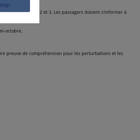
aben.
ttings
dant les tronçons 2 et 3. Les passagers doivent s'informer à
mi-octobre.
aire preuve de compréhension pour les perturbations et les