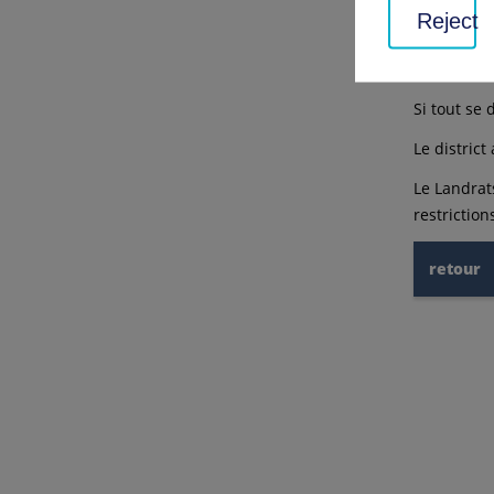
le Hörnle 
Reject
La dessert
temps des
Si tout se
Le distric
Le Landrat
restriction
retour