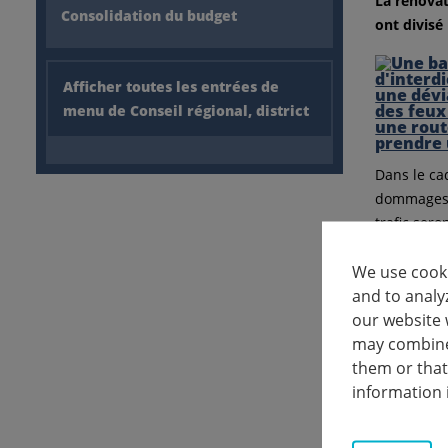
La rénovat
Consolidation du budget
ont divisé
Afficher toutes les entrées de
menu de Conseil régional, district
Dans le ca
dommages d
trafic ser
La route d
We use cooki
commence à
and to analy
entièremen
our website 
may combine 
Dans la de
them or that
Hörnle. Pe
information 
accessible
Le troisiè