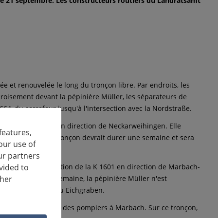
le 21 septembre. Les constructeurs routiers du Landratsamt
e et renouvelée le long du tronçon libre. Par endroits, les
oisement devant la pépinière Müller, les séparateurs de
64, du carrefour jusqu'à l'intersection avec la Nordstraße.
oncerne la K 1664 en direction de Neckarweihingen. Elle
features,
la pépinière. Ce tronçon devrait durer une semaine et sera
our use of
ur partners
vided to
 jusqu'à l'intersection de la K 1601 en direction de Marbach-
ther
te d'environ une semaine, la pépinière Müller n'est
puis Marbach Sud ou Eichgraben.
qu'au rond-point près des pompiers à Marbach. Sur ce tronçon,