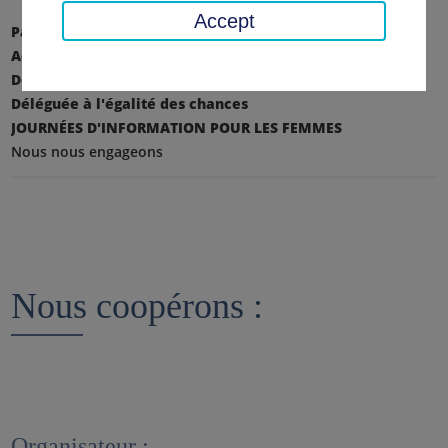
Accept
Page d'accueil
Conseil régional, district
Administration du district
Département I - Contrôle central et écoles
Déléguée à l'égalité des chances
JOURNÉES D'INFORMATION POUR LES FEMMES
Nous nous engageons
Nous coopérons :
Organisateur :