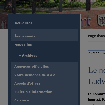
Actualités
Page d'ac
Événements
Nouvelles
25 Mar 20
Archives
Annonces officielles
Le n
Votre demande de A à Z
Ludw
Appels d'offres
Bulletin d'information
Le nombre 
heures). P
Carrière