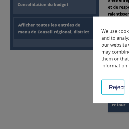
a été enre
Consolidation du budget
et de resp
ralentisse
fermé jusq
Afficher toutes les entrées de
vous.
We use cooki
menu de Conseil régional, district
and to analy
our website 
may combine 
them or that
Les chiffre
information 
communes d
25.03.20, 
n'ont pas 
Reject
retour