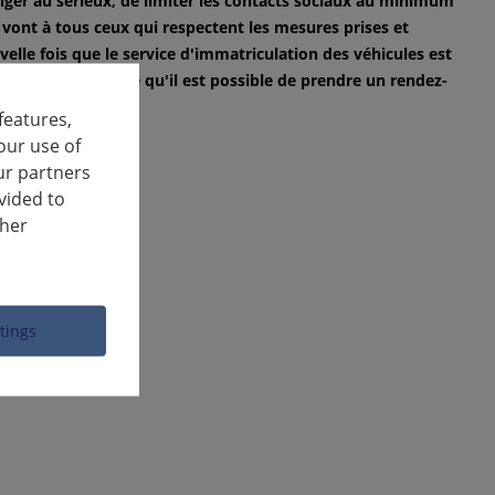
anger au sérieux, de limiter les contacts sociaux au minimum
s vont à tous ceux qui respectent les mesures prises et
elle fois que le service d'immatriculation des véhicules est
qu'en cas d'urgence qu'il est possible de prendre un rendez-
features,
our use of
ur partners
vided to
ther
ttings