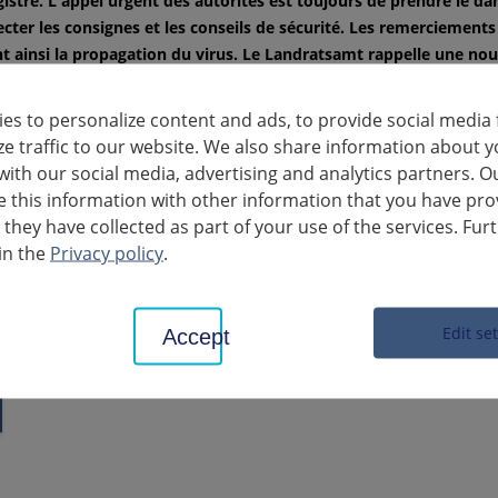
gistré. L'appel urgent des autorités est toujours de prendre le d
ecter les consignes et les conseils de sécurité. Les remerciement
nt ainsi la propagation du virus. Le Landratsamt rappelle une nouv
u'à nouvel ordre en raison du risque accru d'infection. Ce n'est 
es to personalize content and ads, to provide social media 
ze traffic to our website. We also share information about y
with our social media, advertising and analytics partners. O
this information with other information that you have pro
 they have collected as part of your use of the services. Fur
s des cas de Corona confirmés dans les 39 villes et
in the
Privacy policy
.
e l'arrondissement de Ludwigsburg (situation au
16 heures). Les communes qui ne sont pas mentionnées
encore de cas confirmés.
Edit se
Accept