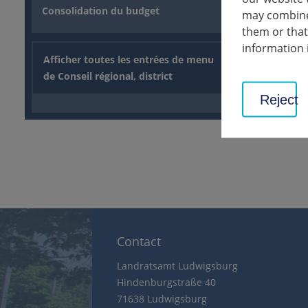
Au total, 
Consolidation du budget
may combine 
On considè
them or that
information 
retour
Afficher toutes les entrées de menu
de Conseil régional, district
Reject
Contact
Landratsamt Ludwigsburg
Hindenburgstraße 40
71638 Ludwigsburg