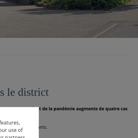
le district
burg depuis le début de la pandémie augmente de quatre cas
features,
 pour 100 000 habitants.
our use of
ur partners