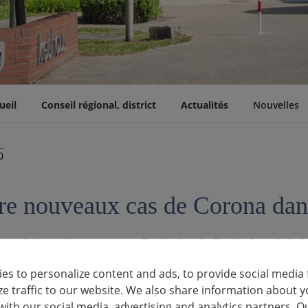
ueil
Conseil régional, district
Actualités
Nouvelles
0
re nouveaux cas de Corona dans 
total de cas de COVID-19 confirmés dans le district de Ludwigs
t à hier, pour atteindre 1 790 (situation au 13/06/20, 16h30).
es to personalize content and ads, to provide social media 
s sept derniers jours, il y a eu 3,3 nouvelles infections (seuil : 50)
ze traffic to our website. We also share information about y
with our social media, advertising and analytics partners. O