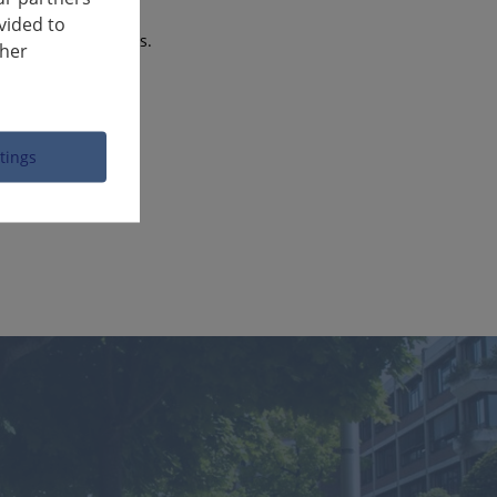
ment).
vided to
uellement infectées.
ther
ttings