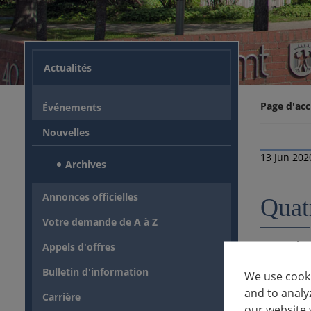
Actualités
Page d'acc
Événements
Nouvelles
13 Jun 202
Archives
Annonces officielles
Quat
Votre demande de A à Z
Le nombre 
Appels d'offres
par rappor
Bulletin d'information
We use cooki
Au cours de
and to analy
Carrière
our website 