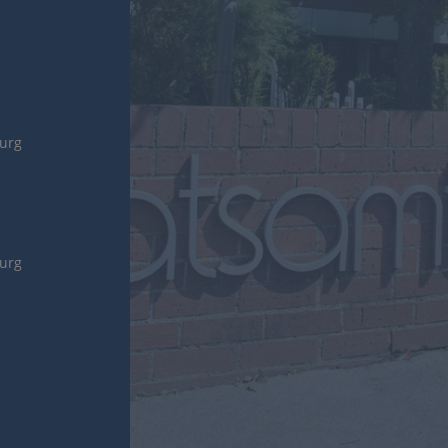
burg
burg