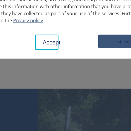
73 personnes infectées par le COVID-19 sont décédées (sans change
this information with other information that you have pro
re que 1 689 personnes sont guéries et que 28 personnes sont act
 they have collected as part of your use of the services. Fur
in the
Privacy policy
.
Edit se
Accept