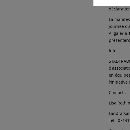
Les person
déclaratio
La manifes
journée d'a
Allgaier à
présentero
Info :
STADTRADEL
d'associati
en équipes
l'initiati
Contact :
Lisa Röthi
Landratsam
Tél : 0714