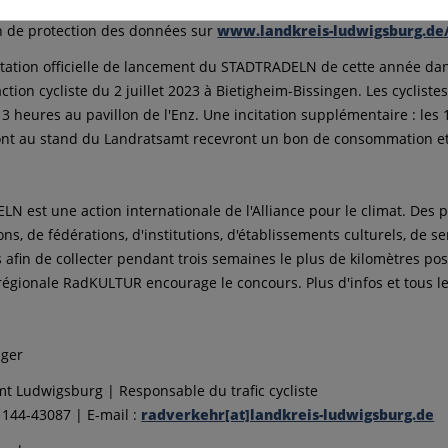
nes intéressées trouveront une carte avec tous les emplacements de
n de protection des données sur
www.landkreis-ludwigsburg.de
tation officielle de lancement du STADTRADELN de cette année dans
ction cycliste du 2 juillet 2023 à Bietigheim-Bissingen. Les cycliste
 13 heures au pavillon de l'Enz. Une incitation supplémentaire : le
nt au stand du Landratsamt recevront un bon de consommation et 
N est une action internationale de l'Alliance pour le climat. Des p
ons, de fédérations, d'institutions, d'établissements culturels, de s
 afin de collecter pendant trois semaines le plus de kilomètres po
ve régionale RadKULTUR encourage le concours. Plus d'infos et tous l
nger
t Ludwigsburg | Responsable du trafic cycliste
1 144-43087 | E-mail :
radverkehr[at]landkreis-ludwigsburg.de