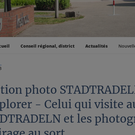
cueil
Conseil régional, district
Actualités
Nouvell
3
ction photo STADTRADELN d
plorer - Celui qui visit
DTRADELN et les photogra
irage au sort