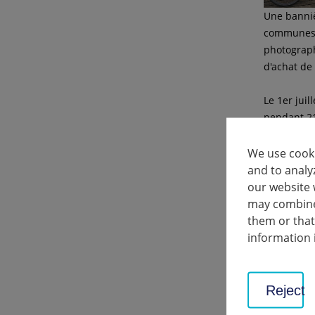
Une banni
communes d
photograph
d'achat de
Le 1er jui
pendant 21
chose pour 
We use cooki
Cette anné
and to analy
bannières 
our website 
prenez des
may combine 
L'action ph
them or that
information 
Ces villes
Erdmannhau
Münchinge
Reject
Oberstenf