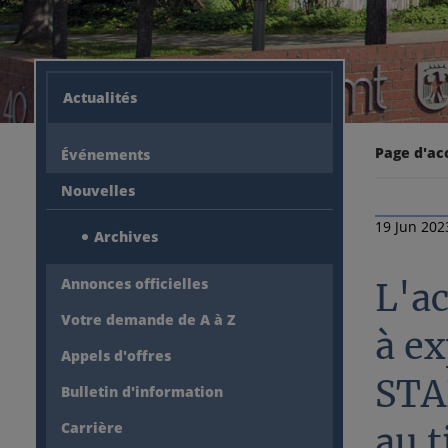
Actualités
Page d'ac
Événements
Nouvelles
19 Jun 202
Archives
Annonces officielles
L'a
Votre demande de A à Z
à ex
Appels d'offres
STA
Bulletin d'information
Carrière
au t