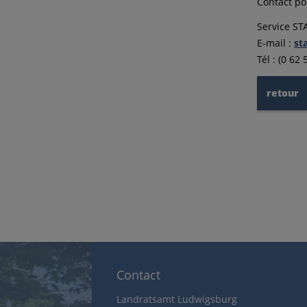
Contact po
Service ST
E-mail :
st
Tél : (0 62
retour
Contact
Landratsamt Ludwigsburg