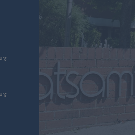
burg
burg