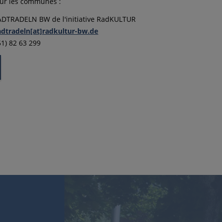
ur les communes :
ADTRADELN BW de l'initiative RadKULTUR
adtradeln[at]radkultur-bw.de
 51) 82 63 299