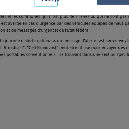
e pour l'alerte locale des pompiers.
illes et les communes qui n'ont plus de sirènes ou qui ne sont pas 
 est avertie en cas d'urgence par des véhicules équipés de haut-par
ion et de messages d'urgence) de l'État fédéral.
tte journée d'alerte nationale, un message d'alerte test sera envoyé
ell Broadcast". "Cell Broadcast" peut être utilisé pour envoyer des
nes portables conventionnels - se trouvant dans une section spécif