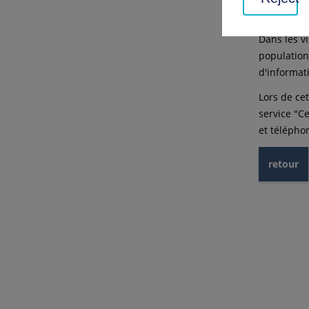
utiliser qu
Dans les v
population
d'informat
Lors de ce
service "C
et télépho
retour