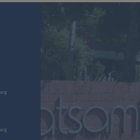
burg
burg