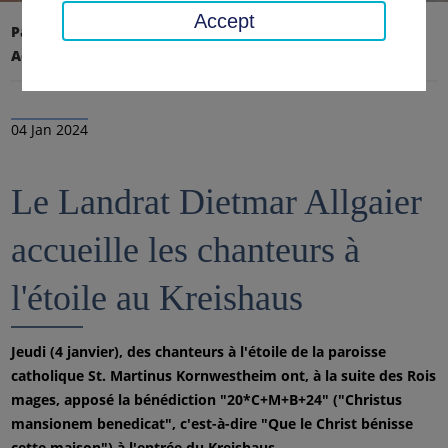
Accept
Page d'accueil
Conseil régional, district
Actualités
Nouvelles
04 Jan 2024
Le Landrat Dietmar Allgaier
accueille les chanteurs à
l'étoile au Kreishaus
Jeudi (4 janvier), des chanteurs à l'étoile de la paroisse
catholique St. Martinus Kornwestheim ont, à la suite des Rois
mages, apposé la bénédiction "20*C+M+B+24" ("Christus
mansionem benedicat", c'est-à-dire "Que le Christ bénisse
cette maison") à l'entrée du Kreishaus.