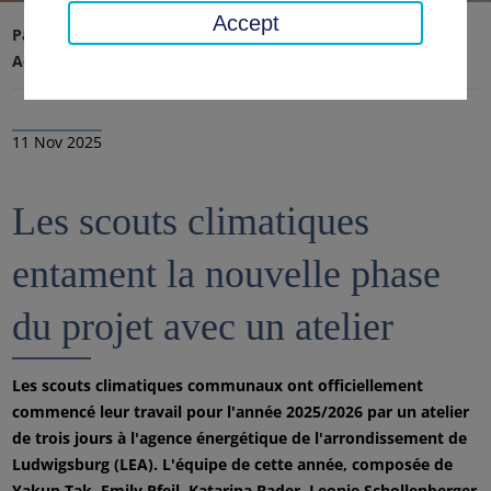
Accept
Page d'accueil
Conseil régional, district
Actualités
Nouvelles
11 Nov 2025
Les scouts climatiques
entament la nouvelle phase
du projet avec un atelier
Les scouts climatiques communaux ont officiellement
commencé leur travail pour l'année 2025/2026 par un atelier
de trois jours à l'agence énergétique de l'arrondissement de
Ludwigsburg (LEA). L'équipe de cette année, composée de
Yakup Tak, Emily Pfeil, Katarina Bader, Leonie Schollenberger