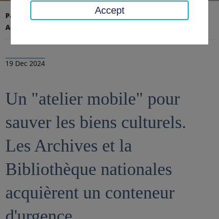
Accept
Page d'accueil
Conseil régional, district
Actualités
Nouvelles
19 Dec 2024
Un "atelier mobile" pour
sauver les biens culturels.
Les Archives et la
Bibliothèque nationales
acquièrent un conteneur
d'urgence