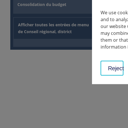
infections
Consolidation du budget
We use cooki
and to analy
retour
Afficher toutes les entrées de menu
our website 
de Conseil régional, district
may combine 
them or that
Ressourc
information 
COVID-
182 Ko
Reject