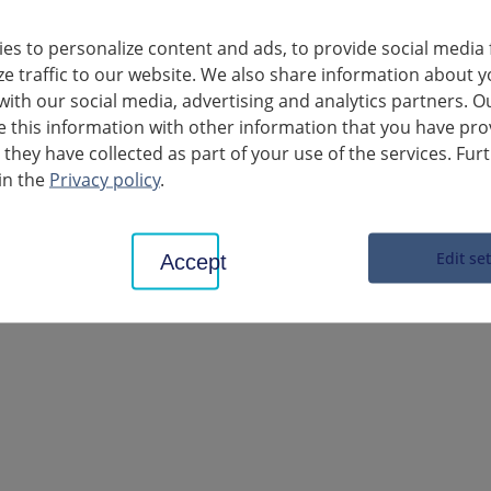
 au cours des 7 derniers jours pour 100.000 habitants est de 8,6.
es to personalize content and ads, to provide social media 
ze traffic to our website. We also share information about y
with our social media, advertising and analytics partners. O
this information with other information that you have pro
 they have collected as part of your use of the services. Fur
es liées
in the
Privacy policy
.
19_Neuinfektionen_der_letzten_7_Tage_20200514.pdf
Edit se
Accept