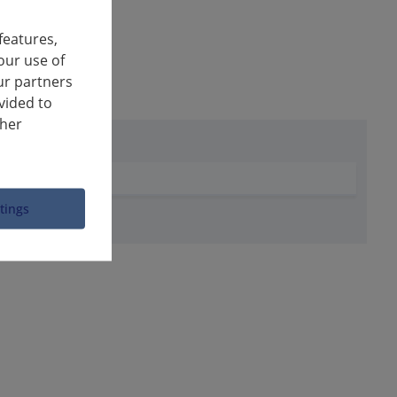
features,
our use of
ur partners
vided to
ther
ttings