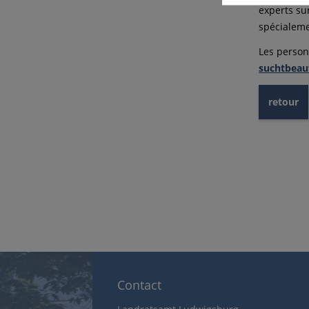
experts su
spécialeme
Les person
suchtbeauf
retour
Contact