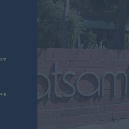
burg
burg