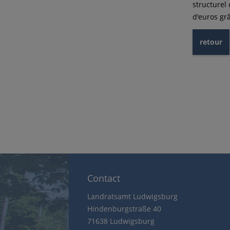
structurel 
d'euros gr
retour
Contact
Landratsamt Ludwigsburg
Hindenburgstraße 40
71638 Ludwigsburg