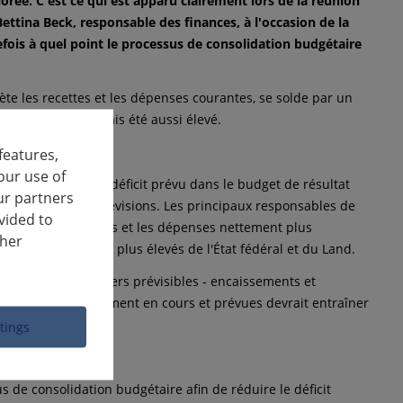
orée. C'est ce qui est apparu clairement lors de la réunion
ettina Beck, responsable des finances, à l'occasion de la
fois à quel point le processus de consolidation budgétaire
lète les recettes et les dépenses courantes, se solde par un
d'euros, il n'a jamais été aussi élevé.
features,
our use of
année en cours. Le déficit prévu dans le budget de résultat
ur partners
d'euros selon les prévisions. Les principaux responsables de
vided to
e pour les cliniques et les dépenses nettement plus
ther
par des paiements plus élevés de l'État fédéral et du Land.
te les flux financiers prévisibles - encaissements et
sures d'investissement en cours et prévues devrait entraîner
ttings
de consolidation budgétaire afin de réduire le déficit