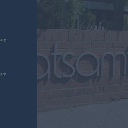
burg
burg