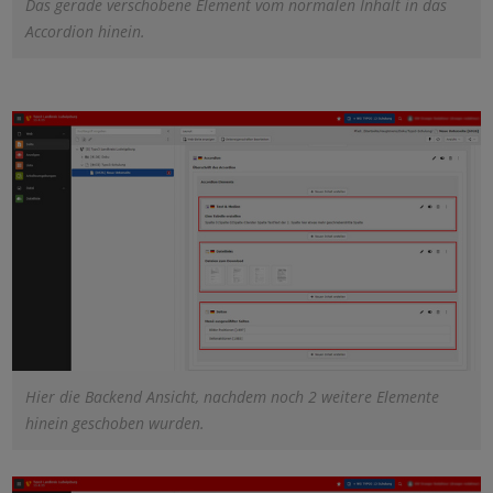
Das gerade verschobene Element vom normalen Inhalt in das
Accordion hinein.
Hier die Backend Ansicht, nachdem noch 2 weitere Elemente
hinein geschoben wurden.