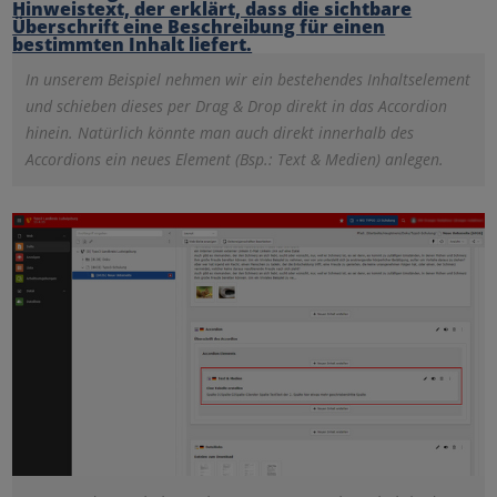
In unserem Beispiel nehmen wir ein bestehendes Inhaltselement
und schieben dieses per Drag & Drop direkt in das Accordion
hinein. Natürlich könnte man auch direkt innerhalb des
Accordions ein neues Element (Bsp.: Text & Medien) anlegen.