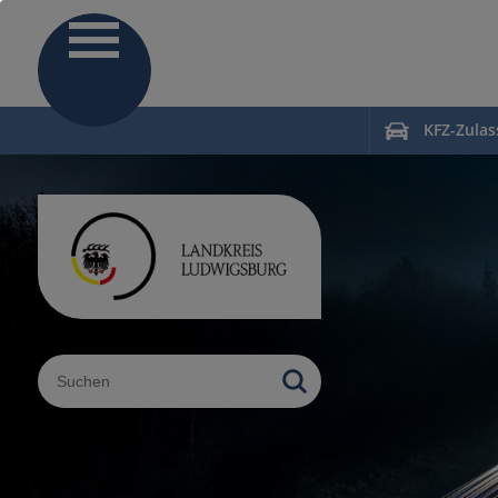
KFZ-Zula
Sucheingabe