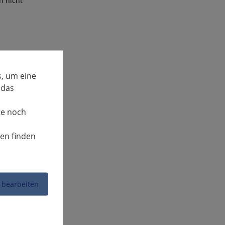
n nicht
, um eine
 das
te noch
t des
nen finden
papiere bei
kette direkt
 bearbeiten
elassene