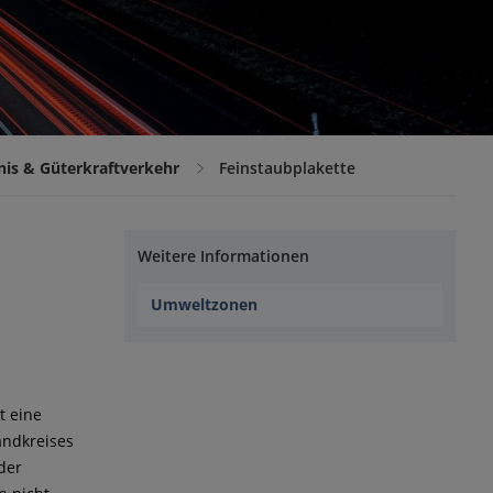
nis & Güterkraftverkehr
Feinstaubplakette
Weitere Informationen
Umweltzonen
t eine
andkreises
der