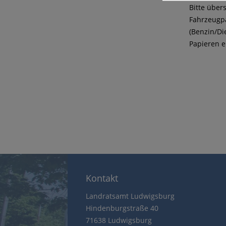
Bitte über
Fahrzeugpa
(Benzin/Di
Papieren e
Kontakt
Landratsamt Ludwigsburg
Hindenburgstraße 40
71638 Ludwigsburg