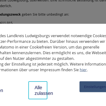
asse Ludwigsburg, überweisen. Eine schriftliche Bestellung ist dan
derlich.
ndungszweck
geben Sie bitte unbedingt an:
0611.015
chen des Fahrzeugs
 des Landkreis Ludwigsburgs verwendet notwendige Cookies
d Wohnort des Fahrzeughalters
tzer-Performance zu bieten. Darüber hinaus verwenden wir
Matomo in einer Cookiefreien Version, um das generelle
:
alten kennenzulernen. Dies ermöglicht es uns, die Websei
uf den Nutzer abgestimmter zu gestalten.
d erfolgt an die bei der Zulassungsbehörde gespeicherte Anschrif
g der Einstellung ist jederzeit möglich. Weitere Informatio
lters. Sollte sich die Anschrift geändert haben, bitte die Fahrzeug
formationen über unser Impressum finden Sie
hier
.
ungsbehörde ändern lassen. In diesem Fall können Sie dann die Pla
schalter beantragen
Einstellungen
Alle
en
iche Informationen für nicht in Deutschland zug
zulassen
ge: