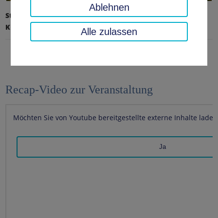
Ablehnen
Startseite
Umwelt, Technik, Klimaschutz
Klimaschutz und Mobilität
Impressionen
Alle zulassen
Recap-Video zur Veranstaltung
Möchten Sie von
Youtube
bereitgestellte externe Inhalte laden
Ja