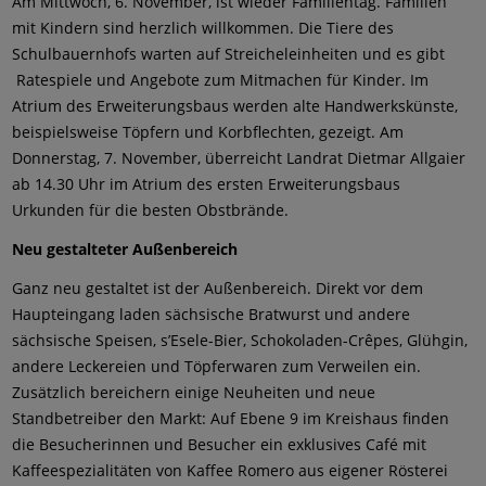
Am Mittwoch, 6. November, ist wieder Familientag. Familien
mit Kindern sind herzlich willkommen. Die Tiere des
Schulbauernhofs warten auf Streicheleinheiten und es gibt
Ratespiele und Angebote zum Mitmachen für Kinder. Im
Atrium des Erweiterungsbaus werden alte Handwerkskünste,
beispielsweise Töpfern und Korbflechten, gezeigt. Am
Donnerstag, 7. November, überreicht Landrat Dietmar Allgaier
ab 14.30 Uhr im Atrium des ersten Erweiterungsbaus
Urkunden für die besten Obstbrände.
Neu gestalteter Außenbereich
Ganz neu gestaltet ist der Außenbereich. Direkt vor dem
Haupteingang laden sächsische Bratwurst und andere
sächsische Speisen, s’Esele-Bier, Schokoladen-Crêpes, Glühgin,
andere Leckereien und Töpferwaren zum Verweilen ein.
Zusätzlich bereichern einige Neuheiten und neue
Standbetreiber den Markt: Auf Ebene 9 im Kreishaus finden
die Besucherinnen und Besucher ein exklusives Café mit
Kaffeespezialitäten von Kaffee Romero aus eigener Rösterei