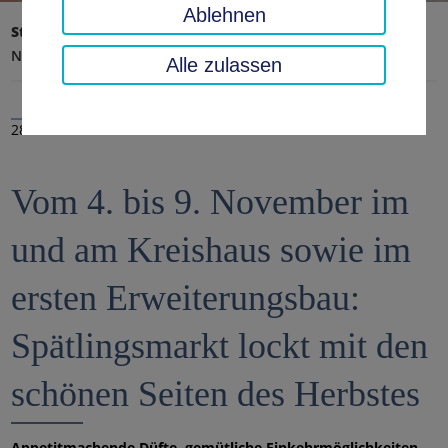
Ablehnen
Startseite
Landratsamt, Landkreis
Aktuelles
Nachrichten
Alle zulassen
28.10.2024
Vom 4. bis 9. November im
und am Kreishaus sowie im
ersten Erweiterungsbau:
Spätlingsmarkt lockt mit den
schönen Seiten des Herbstes
Appetitmachende Düfte, gemütliche Einkehrmöglichkeiten