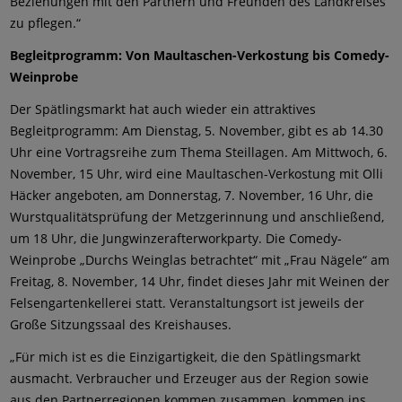
Beziehungen mit den Partnern und Freunden des Landkreises
zu pflegen.“
Begleitprogramm: Von Maultaschen-Verkostung bis Comedy-
Weinprobe
Der Spätlingsmarkt hat auch wieder ein attraktives
Begleitprogramm: Am Dienstag, 5. November, gibt es ab 14.30
Uhr eine Vortragsreihe zum Thema Steillagen. Am Mittwoch, 6.
November, 15 Uhr, wird eine Maultaschen-Verkostung mit Olli
Häcker angeboten, am Donnerstag, 7. November, 16 Uhr, die
Wurstqualitätsprüfung der Metzgerinnung und anschließend,
um 18 Uhr, die Jungwinzerafterworkparty. Die Comedy-
Weinprobe „Durchs Weinglas betrachtet“ mit „Frau Nägele“ am
Freitag, 8. November, 14 Uhr, findet dieses Jahr mit Weinen der
Felsengartenkellerei statt. Veranstaltungsort ist jeweils der
Große Sitzungssaal des Kreishauses.
„Für mich ist es die Einzigartigkeit, die den Spätlingsmarkt
ausmacht. Verbraucher und Erzeuger aus der Region sowie
aus den Partnerregionen kommen zusammen, kommen ins