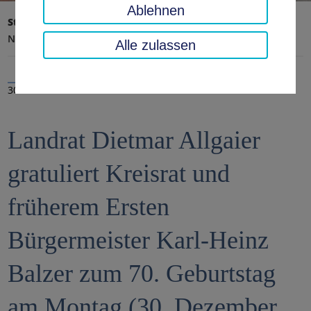
Ablehnen
Startseite
Landratsamt, Landkreis
Aktuelles
Nachrichten
Alle zulassen
30.12.2024
Landrat Dietmar Allgaier
gratuliert Kreisrat und
früherem Ersten
Bürgermeister Karl-Heinz
Balzer zum 70. Geburtstag
am Montag (30. Dezember