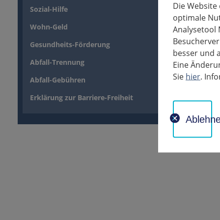
Die Website
Sozial-Hilfe
- Blinde
optimale Nu
- besond
Wohn-Geld
Analysetool 
Besucherverh
Gesundheits-Förderung
Das An
besser und a
Abfall-Trennung
Eine Änderun
Sie
hier
. In
Abfall-Gebühren
Erklärung zur Barriere-Freiheit
Ablehn