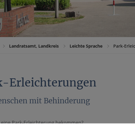
Landratsamt, Landkreis
Leichte Sprache
Park-Erle
k-Erleichterungen
enschen mit Behinderung
 eine Park-Erleichterung bekommen?
-Behinderte mit starker Geh-Behinderung