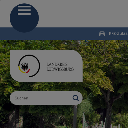
KFZ-Zula
Sucheingabe