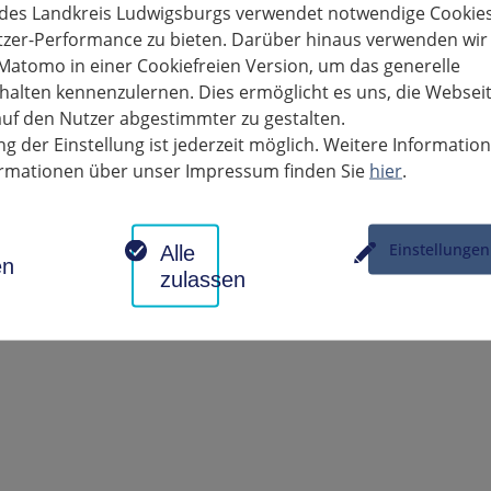
 des Landkreis Ludwigsburgs verwendet notwendige Cookies
tzer-Performance zu bieten. Darüber hinaus verwenden wir
ere Gruppen von Schwer-Behinderten
Matomo in einer Cookiefreien Version, um das generelle
alten kennenzulernen. Dies ermöglicht es uns, die Websei
trags- Formular und weitere Informationen finden Sie hier.
uf den Nutzer abgestimmter zu gestalten.
g der Einstellung ist jederzeit möglich. Weitere Informatio
formationen über unser Impressum finden Sie
hier
.
Einstellungen
Alle
en
zulassen