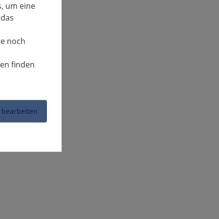
, um eine
 das
te noch
nen finden
 bearbeiten