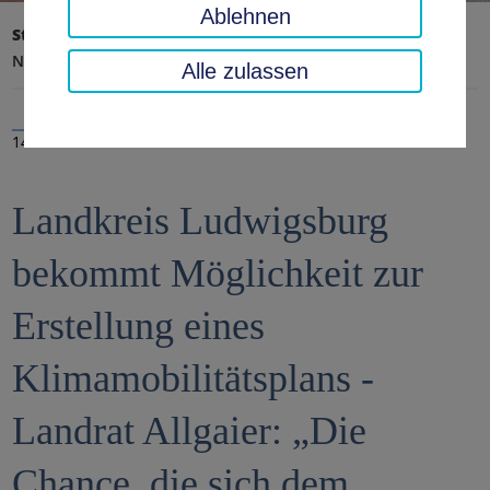
Ablehnen
Startseite
Landratsamt, Landkreis
Aktuelles
Nachrichten
Alle zulassen
14.04.2021
Landkreis Ludwigsburg
bekommt Möglichkeit zur
Erstellung eines
Klimamobilitätsplans -
Landrat Allgaier: „Die
Chance, die sich dem