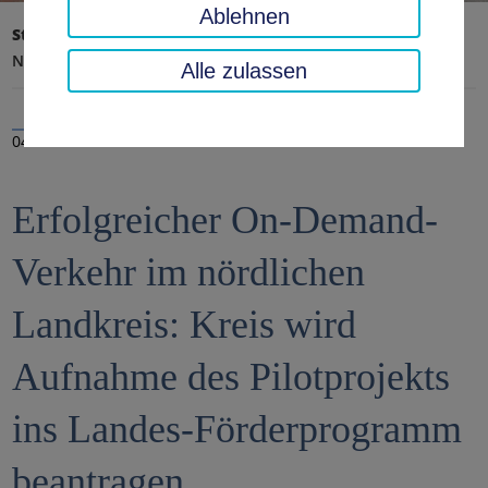
Ablehnen
Startseite
Landratsamt, Landkreis
Aktuelles
Nachrichten
Alle zulassen
04.07.2025
Erfolgreicher On-Demand-
Verkehr im nördlichen
Landkreis: Kreis wird
Aufnahme des Pilotprojekts
ins Landes-Förderprogramm
beantragen