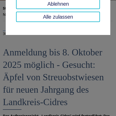
Ablehnen
Startseite
Landratsamt, Landkreis
Aktuelles
Nachrichten
Alle zulassen
30.09.2025
Anmeldung bis 8. Oktober
2025 möglich - Gesucht:
Äpfel von Streuobstwiesen
für neuen Jahrgang des
Landkreis-Cidres
Das Aufpreisprojekt „Landkreis-Cidre“ wird fortgeführt: Der