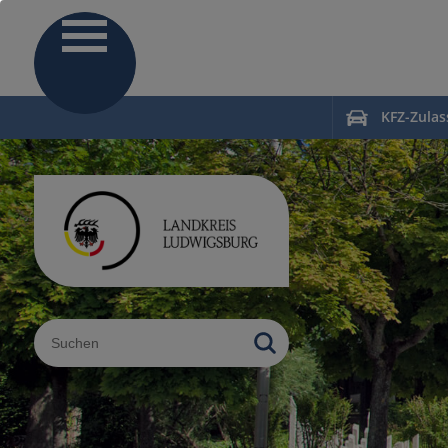
KFZ-Zula
Sucheingabe