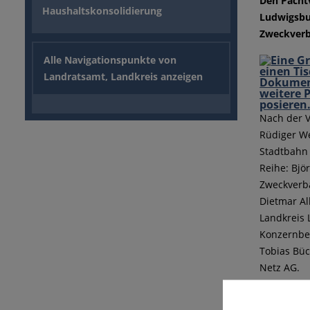
Den Pacht
Haushaltskonsolidierung
Ludwigsbu
Zweckverb
Alle Navigationspunkte von
Landratsamt, Landkreis anzeigen
Nach der V
Rüdiger We
Stadtbahn 
Reihe: Bjö
Zweckverb
Dietmar Al
Landkreis 
Konzernbe
Tobias Büc
Netz AG.
Der Landk