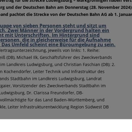
vertrag für die Strecke Ludwigsburg – Markgröningen haben Ver
rg und der Deutschen Bahn am Donnerstag (28. November 2024) be
and pachtet die Strecke von der Deutschen Bahn AG ab 1. Januar
ertragsunterzeichnung, jeweils von links: 1. Reihe:
iß (DB), Michael Ilk, Geschäftsführer des Zweckverbands
im Landkreis Ludwigsburg, und Christian Faschian (DB); 2.
rn Kochendörfer, Leiter Technik und Infrastruktur des
ands Stadtbahn im Landkreis Ludwigsburg, Landrat
lgaier, Vorsitzender des Zweckverbands Stadtbahn im
Ludwigsburg, Dr. Clarissa Freundorfer, DB-
vollmächtigte für das Land Baden-Württemberg, und
kle, Leiter Infrastrukturentwicklung Region Südwest DB
reis Ludwigsburg sowie die Anliegerkommunen arbeiten – zusamm