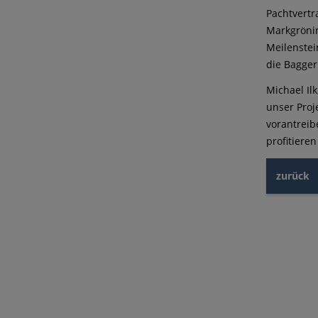
Pachtvertr
Markgrönin
Meilenstei
die Bagger
Michael Il
unser Proj
vorantreib
profitiere
zurück